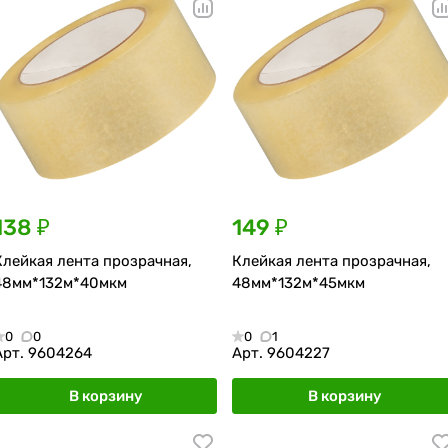
138 ₽
149 ₽
Клейкая лента прозрачная,
Клейкая лента прозрачная,
48мм*132м*40мкм
48мм*132м*45мкм
0
0
0
1
Арт.
9604264
Арт.
9604227
В корзину
В корзину