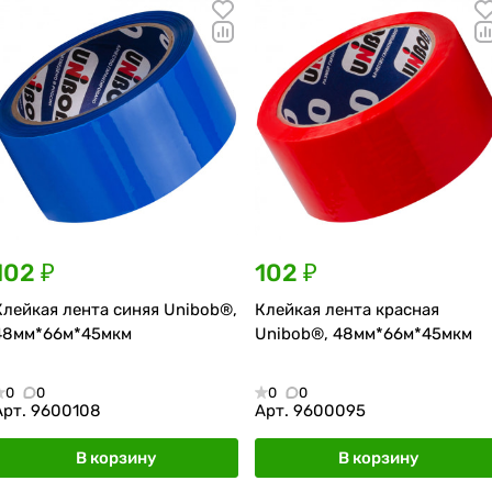
102 ₽
102 ₽
Клейкая лента синяя Unibob®,
Клейкая лента красная
48мм*66м*45мкм
Unibob®, 48мм*66м*45мкм
0
0
0
0
Арт.
9600108
Арт.
9600095
В корзину
В корзину