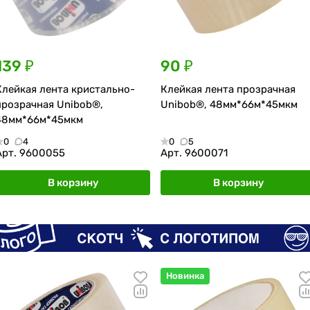
139 ₽
90 ₽
Клейкая лента кристально-
Клейкая лента прозрачная
прозрачная Unibob®,
Unibob®, 48мм*66м*45мкм
48мм*66м*45мкм
0
4
0
5
Арт.
9600055
Арт.
9600071
В корзину
В корзину
Новинка