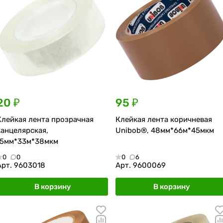
20 ₽
95 ₽
Клейкая лента прозрачная
Клейкая лента коричневая
канцелярская,
Unibob®, 48мм*66м*45мкм
15мм*33м*38мкм
0
0
0
6
Арт.
9603018
Арт.
9600069
В корзину
В корзину