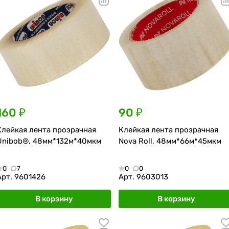
160 ₽
90 ₽
Клейкая лента прозрачная
Клейкая лента прозрачная
Unibob®, 48мм*132м*40мкм
Nova Roll, 48мм*66м*45мкм
0
7
0
0
Арт.
9601426
Арт.
9603013
В корзину
В корзину