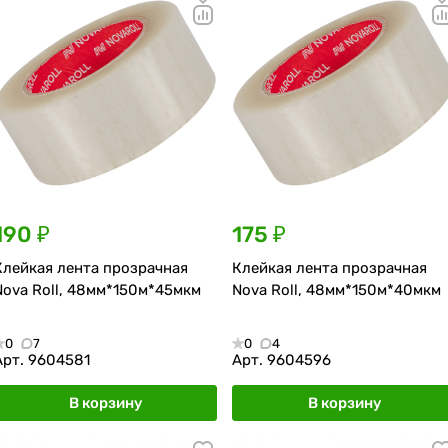
190 ₽
175 ₽
Клейкая лента прозрачная
Клейкая лента прозрачная
Nova Roll, 48мм*150м*45мкм
Nova Roll, 48мм*150м*40мкм
0
7
0
4
Арт.
9604581
Арт.
9604596
В корзину
В корзину