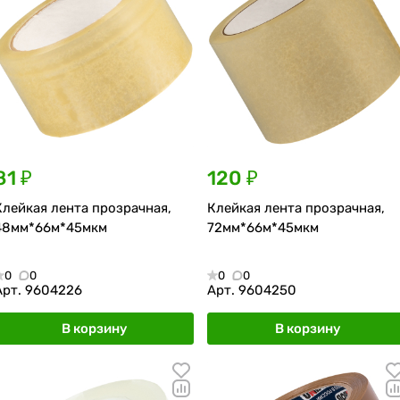
81 ₽
120 ₽
Клейкая лента прозрачная,
Клейкая лента прозрачная,
48мм*66м*45мкм
72мм*66м*45мкм
0
0
0
0
Арт.
9604226
Арт.
9604250
В корзину
В корзину