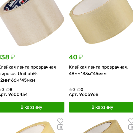
138 ₽
40 ₽
Клейкая лента прозрачная
Клейкая лента прозрачная,
широкая Unibob®,
48мм*33м*45мкм
72мм*66м*45мкм
0
8
0
0
Арт.
9600434
Арт.
9605968
В корзину
В корзину