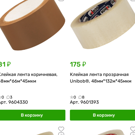
81 ₽
175 ₽
Клейкая лента коричневая,
Клейкая лента прозрачная
48мм*66м*45мкм
Unibob®, 48мм*132м*45мкм
0
3
0
8
Арт.
9604330
Арт.
9601393
В корзину
В корзину