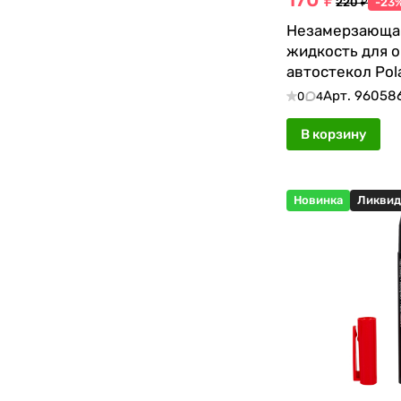
220 ₽
-23
Незамерзающа
жидкость для 
автостекол Polar
Арт.
96058
0
4
В корзину
Новинка
Ликвид