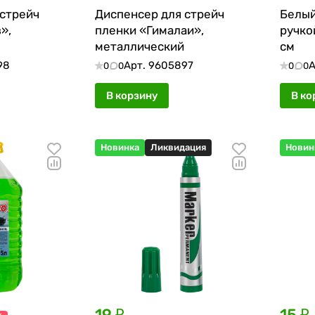
 стрейч
Диспенсер для стрейч
Белый
»,
пленки «Гималаи»,
ручкой
металлический
см
98
Арт.
9605897
А
0
0
0
0
В корзину
В ко
Новинка
Ликвидация
Новин
19 ₽
15 ₽