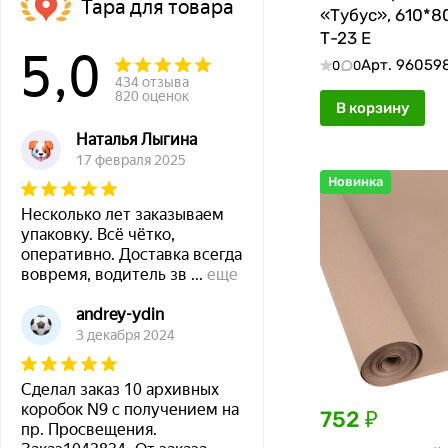
Тара для товара
«Тубус», 610*8
Т-23 Е
5,0
Арт.
96059
0
0
434 отзыва
820 оценок
В корзину
Наталья Лыгина
17 февраля 2025
Новинка
Несколько лет заказываем
упаковку. Всё чётко,
оперативно. Доставка всегда
вовремя, водитель зв
...
еще
andrey-ydin
3 декабря 2024
Сделал заказ 10 архивных
коробок N9 с получением на
752 ₽
пр. Просвещения.