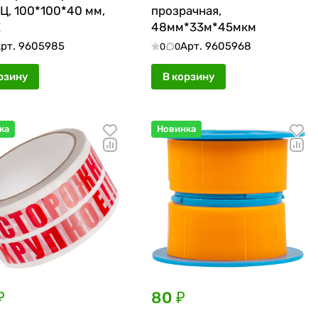
, 100*100*40 мм,
прозрачная,
Е
48мм*33м*45мкм
рт.
9605985
Арт.
9605968
0
0
рзину
В корзину
ка
Новинка
₽
80 ₽