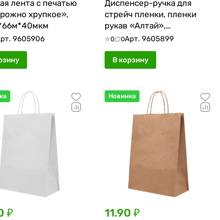
ая лента с печатью
Диспенсер-ручка для
рожно хрупкое»,
стрейч пленки, пленки
*66м*40мкм
рукав «Алтай»,
пластиковый
рт.
9605906
Арт.
9605899
0
0
рзину
В корзину
ка
Новинка
0 ₽
11.90 ₽