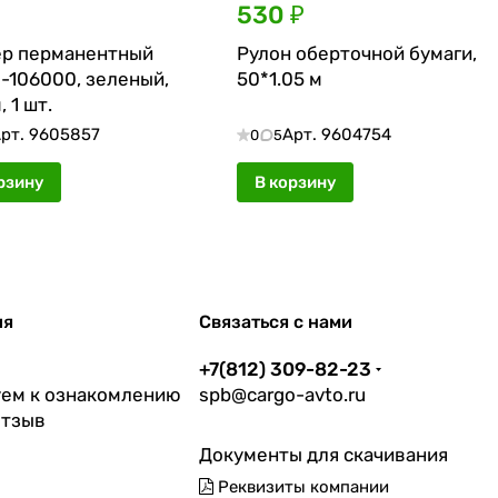
530 ₽
р перманентный
Рулон оберточной бумаги,
G-106000, зеленый,
50*1.05 м
, 1 шт.
рт.
9605857
Арт.
9604754
0
5
рзину
В корзину
ия
Связаться с нами
+7(812) 309-82-23
ем к ознакомлению
spb@cargo-avto.ru
отзыв
Документы для скачивания
Реквизиты компании