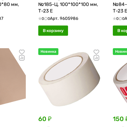
0*80 мм,
№185-Ц, 100*100*100 мм,
№84-Ц
Т-23 Е
Т-23 
87
Арт.
9605986
А
0
0
0
0
В корзину
В ко
Новинка
Новин
60 ₽
150 