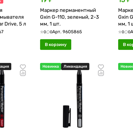
%
я
Маркер перманентный
Марке
омывателя
Gxin G-110, зеленый, 2-3
Gxin G
 Drive, 5 л
мм, 1 шт.
мм, 1 
67
Арт.
9605865
А
0
0
0
0
В корзину
В ко
ация
Новинка
Ликвидация
Новин