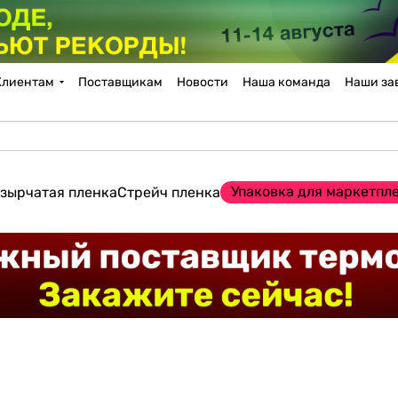
Клиентам
Поставщикам
Новости
Наша команда
Наши за
Упаковка для маркетпл
зырчатая пленка
Стрейч пленка