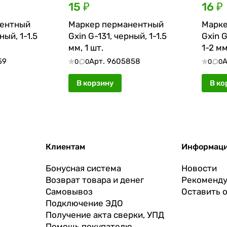
15 ₽
16 ₽
нентный
Маркер перманентный
Марке
ный, 1-1.5
Gxin G-131, черный, 1-1.5
Gxin 
мм, 1 шт.
1-2 мм
59
Арт.
9605858
А
0
0
0
0
В корзину
В ко
Клиентам
Информац
Бонусная система
Новости
Возврат товара и денег
Рекоменду
Самовывоз
Оставить 
Подключение ЭДО
Получение акта сверки, УПД
Помощь покупателю