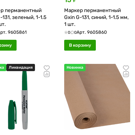
р перманентный
Маркер перманентный
-131, зеленый, 1-1.5
Gxin G-131, синий, 1-1.5 мм,
шт.
1 шт.
рт.
9605861
Арт.
9605860
0
0
рзину
В корзину
ка
Ликвидация
Новинка