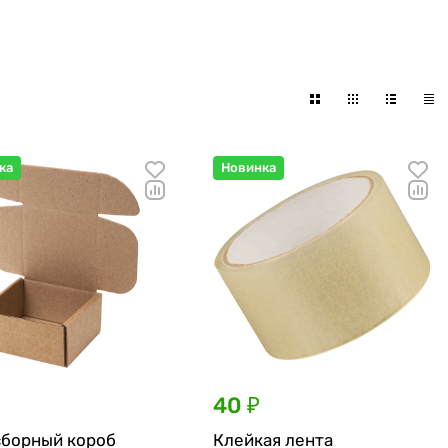
ка
Новинка
40 ₽
борный короб
Клейкая лента