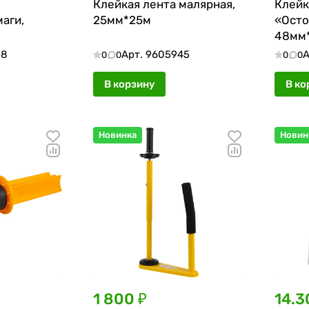
Клейкая лента малярная,
Клейк
аги,
25мм*25м
«Осто
48мм
58
Арт.
9605945
А
0
0
0
0
В корзину
В ко
Новинка
Новин
1 800 ₽
14.3