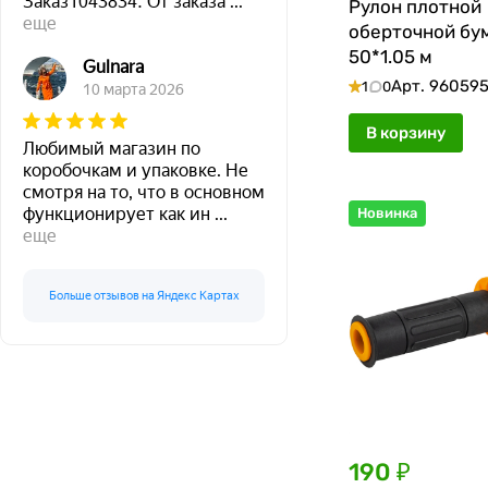
Заказ1043834. От заказа
...
Рулон плотной
еще
оберточной бум
50*1.05 м
Gulnara
Арт.
96059
1
0
10 марта 2026
В корзину
Любимый магазин по
коробочкам и упаковке. Не
смотря на то, что в основном
функционирует как ин
...
Новинка
еще
Больше отзывов на Яндекс Картах
190 ₽