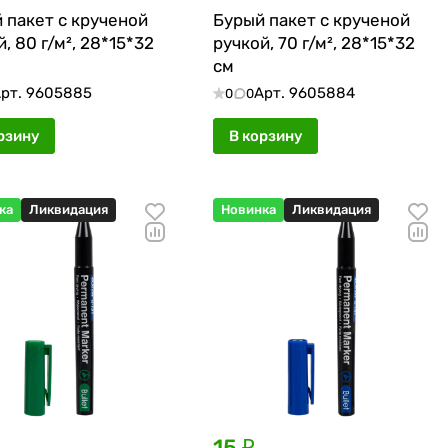
 пакет с крученой
Бурый пакет с крученой
, 80 г/м², 28*15*32
ручкой, 70 г/м², 28*15*32
см
рт.
9605885
Арт.
9605884
0
0
рзину
В корзину
ка
Ликвидация
Новинка
Ликвидация
15 ₽