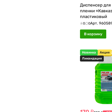
Диспенсер для
пленки «Кавказ
пластиковый
Арт.
96058
0
0
В корзину
Новинка
Акция
Ликвидация
170 ₽