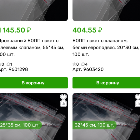
1 145.50 ₽
404.55 ₽
Прозрачный БОПП пакет с
БОПП пакет с клапаном,
клеевым клапаном, 55*45 см,
белый европодвес, 20*30 см,
100 шт.
100 шт.
0
1
0
4
Арт.
9601298
Арт.
9603420
В корзину
В корзину
25*35 см, 100 шт.
32*45 см, 100 шт.