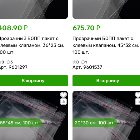
408.90 ₽
675.70 ₽
Прозрачный БОПП пакет с
Прозрачный БОПП пакет с
клеевым клапаном, 36*23 см,
клеевым клапаном, 45*32 см,
100 шт.
100 шт.
0
3
0
1
Арт.
9601297
Арт.
9601537
В корзину
В корзину
55*45 см, 100 шт.
20*30 см, 100 шт.