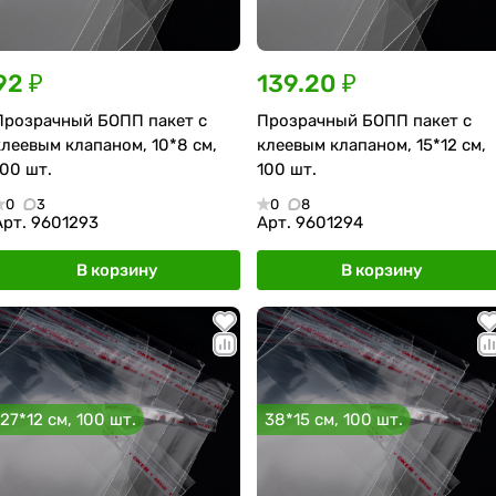
92 ₽
139.20 ₽
Прозрачный БОПП пакет с
Прозрачный БОПП пакет с
клеевым клапаном, 10*8 см,
клеевым клапаном, 15*12 см,
100 шт.
100 шт.
0
3
0
8
Арт.
9601293
Арт.
9601294
В корзину
В корзину
27*12 см, 100 шт.
38*15 см, 100 шт.