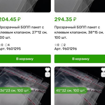
204.45 ₽
294.35 ₽
Прозрачный БОПП пакет с
Прозрачный БОПП пакет с
клеевым клапаном, 27*12 см,
клеевым клапаном, 38*15 см,
100 шт.
100 шт.
0
4
0
2
Арт.
9601295
Арт.
9601296
В корзину
В корзину
36*23 см, 100 шт.
45*32 см, 100 шт.