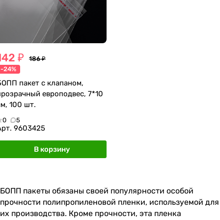
142 ₽
186 ₽
-24%
БОПП пакет с клапаном,
прозрачный европодвес, 7*10
см, 100 шт.
0
5
Арт.
9603425
В корзину
БОПП пакеты обязаны своей популярности особой
прочности полипропиленовой пленки, используемой для
их производства. Кроме прочности, эта пленка