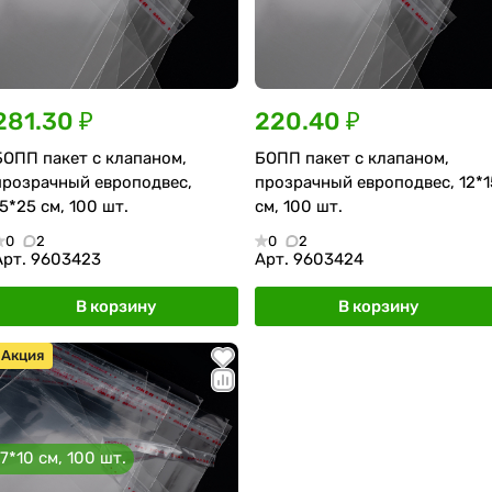
281.30 ₽
220.40 ₽
БОПП пакет с клапаном,
БОПП пакет с клапаном,
прозрачный европодвес,
прозрачный европодвес, 12*1
15*25 см, 100 шт.
см, 100 шт.
0
2
0
2
Арт.
9603423
Арт.
9603424
В корзину
В корзину
Акция
7*10 см, 100 шт.