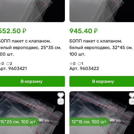
552.50 ₽
945.40 ₽
БОПП пакет с клапаном,
БОПП пакет с клапаном,
белый европодвес, 25*35 см,
белый европодвес, 32*45 см,
100 шт.
100 шт.
0
2
0
1
Арт.
9603421
Арт.
9603422
В корзину
В корзину
15*25 см, 100 шт.
12*15 см, 100 шт.