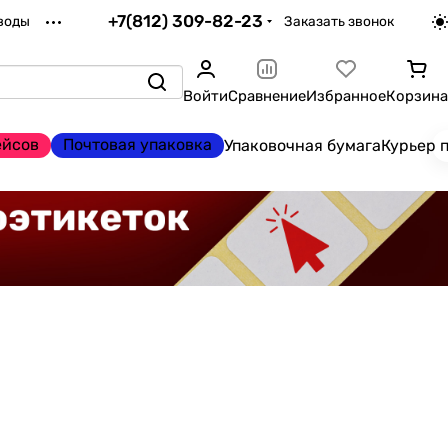
+7(812) 309-82-23
воды
Заказать звонок
Войти
Сравнение
Избранное
Корзина
ейсов
Почтовая упаковка
Упаковочная бумага
Курьер 