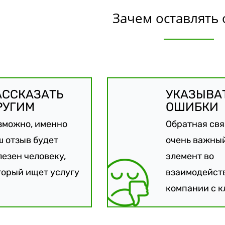
Зачем оставлять 
АССКАЗАТЬ
УКАЗЫВА
РУГИМ
ОШИБКИ
зможно, именно
Обратная свя
ш отзыв будет
очень важны
лезен человеку,
элемент во
торый ищет услугу
взаимодейст
компании с к