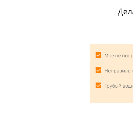
Дел
Мне не пон
Неправильн
Грубый води