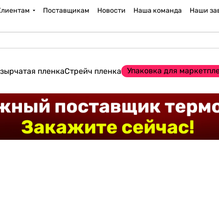
Клиентам
Поставщикам
Новости
Наша команда
Наши за
Упаковка для маркетпл
зырчатая пленка
Стрейч пленка