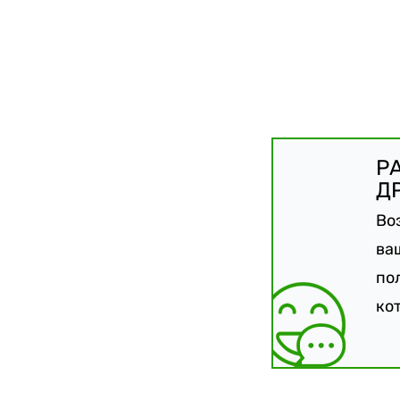
Р
Д
Во
ва
по
ко