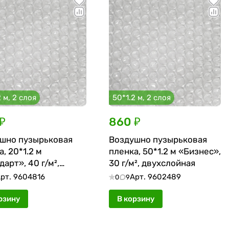
 м, 2 слоя
50*1.2 м, 2 слоя
₽
860 ₽
шно пузырьковая
Воздушно пузырьковая
, 20*1.2 м
пленка, 50*1.2 м «Бизнес»,
арт», 40 г/м²,
30 г/м², двухслойная
лойная, без втулки
рт.
9604816
Арт.
9602489
0
9
рзину
В корзину