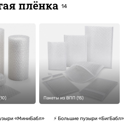
тая плёнка
14
10)
Пакеты из ВПП (15)
узыри «МиниБабл»
⚡ Большие пузыри «БигБабл»