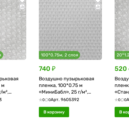
я
100*0.75м, 2 слоя
20*1.2
740 ₽
520 
рьковая
Воздушно пузырьковая
Возду
 м
пленка, 100*0.75 м
пленка
/м²,
«МиниБабл», 25 г/м²,
«Станд
двухслойная
двухс
3
Арт.
9605392
А
0
0
0
0
В корзину
В ко