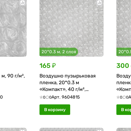
20*0.3 м, 2 слоя
20*0.
165 ₽
300 
 м, 90 г/м²,
Воздушно пузырьковая
Возду
пленка, 20*0.3 м
пленк
«Компакт», 40 г/м²,
«Компа
двухслойная, без втулки
двухс
40
Арт.
9604815
А
0
0
0
0
В корзину
В ко