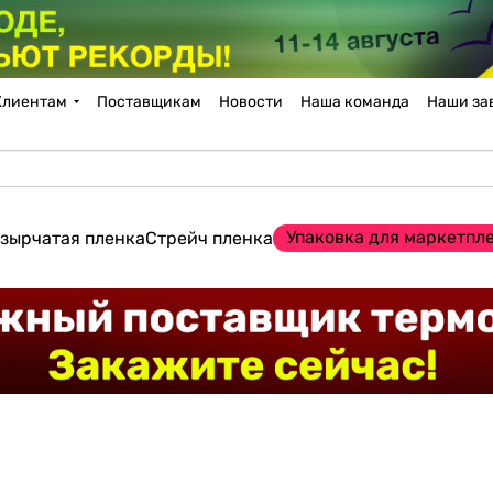
Клиентам
Поставщикам
Новости
Наша команда
Наши за
Упаковка для маркетпл
зырчатая пленка
Стрейч пленка