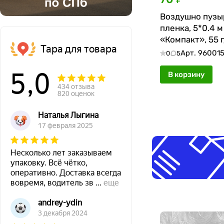
Воздушно пузы
пленка, 5*0.4 м
«Компакт», 55 г
Тара для товара
двухслойная
Арт.
96001
0
5
5,0
В корзину
434 отзыва
820 оценок
Наталья Лыгина
17 февраля 2025
Несколько лет заказываем
упаковку. Всё чётко,
оперативно. Доставка всегда
вовремя, водитель зв
...
еще
andrey-ydin
3 декабря 2024