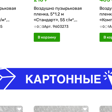
рьковая
Воздушно пузырьковая
Возду
пленка, 5*1.2 м
пленк
/м²,
«Стандарт», 55 г/м²,
«Компа
двухслойная
двухс
55
Арт.
9603273
А
0
3
0
1
В корзину
В ко