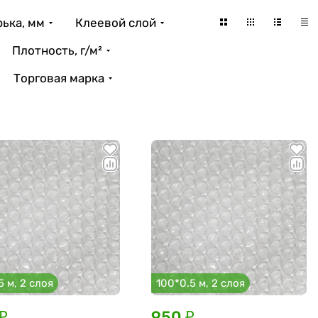
ька, мм
Клеевой слой
Плотность, г/м²
Торговая марка
5 м, 2 слоя
100*0.5 м, 2 слоя
₽
950 ₽