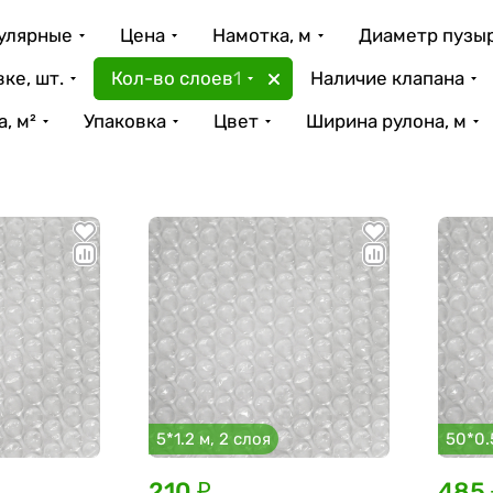
улярные
Цена
Намотка, м
Диаметр пузыр
ке, шт.
Кол-во слоев
1
Наличие клапана
, м²
Упаковка
Цвет
Ширина рулона, м
5*1.2 м, 2 слоя
50*0.
210 ₽
485 