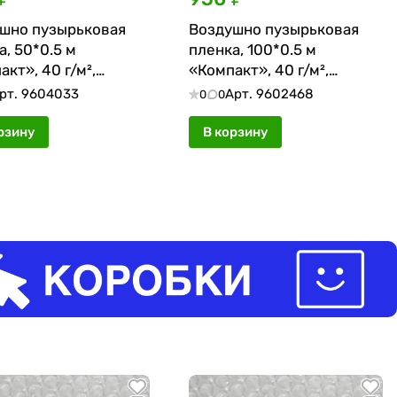
шно пузырьковая
Воздушно пузырьковая
а, 50*0.5 м
пленка, 100*0.5 м
кт», 40 г/м²,
«Компакт», 40 г/м²,
лойная
двухслойная
рт.
9604033
Арт.
9602468
0
0
рзину
В корзину