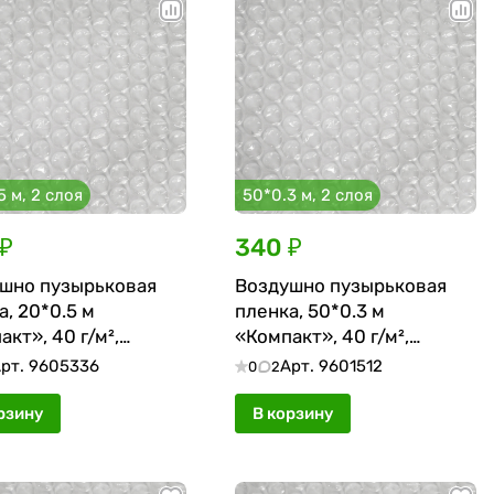
5 м, 2 слоя
50*0.3 м, 2 слоя
₽
340 ₽
шно пузырьковая
Воздушно пузырьковая
а, 20*0.5 м
пленка, 50*0.3 м
кт», 40 г/м²,
«Компакт», 40 г/м²,
лойная, без втулки
двухслойная
рт.
9605336
Арт.
9601512
0
2
рзину
В корзину