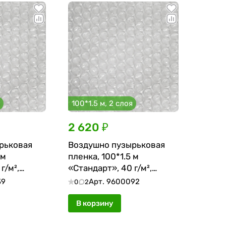
100*1.5 м, 2 слоя
2 620 ₽
рьковая
Воздушно пузырьковая
 м
пленка, 100*1.5 м
г/м²,
«Стандарт», 40 г/м²,
двухслойная
39
Арт.
9600092
0
2
В корзину