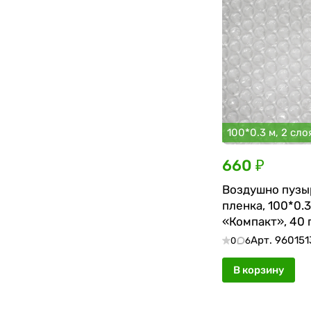
100*0.3 м, 2 сло
660 ₽
Воздушно пузы
пленка, 100*0.3
«Компакт», 40 г
двухслойная
Арт.
960151
0
6
В корзину