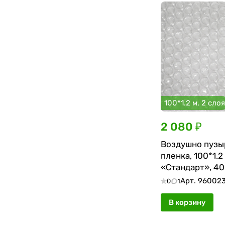
100*1.2 м, 2 слоя
2 080 ₽
Воздушно пузы
пленка, 100*1.2
«Стандарт», 40 
двухслойная
Арт.
96002
0
1
В корзину