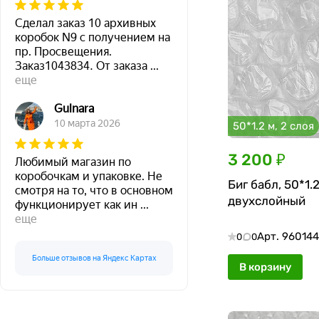
Сделал заказ 10 архивных
коробок N9 с получением на
пр. Просвещения.
Заказ1043834. От заказа
...
еще
Gulnara
10 марта 2026
50*1.2 м, 2 слоя
3 200 ₽
Любимый магазин по
коробочкам и упаковке. Не
Биг бабл, 50*1.2
смотря на то, что в основном
двухслойный
функционирует как ин
...
еще
Арт.
96014
0
0
Больше отзывов на Яндекс Картах
В корзину