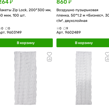
264 ₽
860 ₽
Пакеты Zip Lock, 200*300 мм,
Воздушно пузырьковая
30 мкм, 100 шт.
пленка, 50*1.2 м «Бизнес», 3
г/м², двухслойная
0
0
0
9
Арт.
9603149
Арт.
9602489
В корзину
В корзину