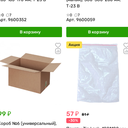
Т-23 В
0
7
0
7
Арт.
9600352
Арт.
9600059
В корзину
В корзину
Акция
99 ₽
57 ₽
81 ₽
-30%
Короб №6 (универсальный),