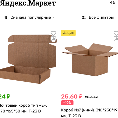
Яндекс.Маркет
45
Сначала популярные
Все фильтры
Акция
24 ₽
25.60 ₽
28.60 ₽
-10%
Почтовый короб тип «E»,
Короб №7 (мини), 310*230*19
270*165*50 мм, T-23 В
мм, Т-23 В