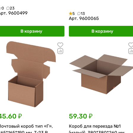
0
23
Арт.
9600499
5
13
Арт.
9600065
В корзину
В корзину
45.60 ₽
59.30 ₽
Почтовый короб тип «Г»,
Короб для переезда №1
265*165*190 мм, T-23 В
(малый), 380*380*260 мм,