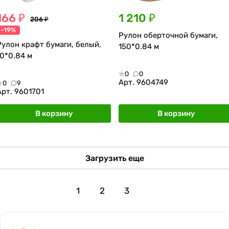
166 ₽
1 210 ₽
206 ₽
-19%
Рулон оберточной бумаги,
Рулон крафт бумаги, белый,
150*0.84 м
10*0.84 м
0
0
Арт.
9604749
0
9
Арт.
9601701
В корзину
В корзину
Загрузить еще
1
2
3