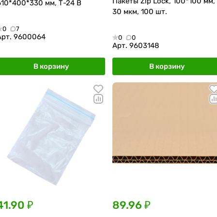
Пакеты Zip Lock, 100*100 мм,
610*400*330 мм, Т-24 В
30 мкм, 100 шт.
0
7
Арт.
9600064
0
0
Арт.
9603148
В корзину
В корзину
41.90 ₽
89.96 ₽