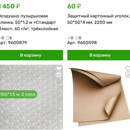
1 450 ₽
60 ₽
Воздушно пузырьковая
Защитный картонный уголок,
пленка, 50*1.2 м «Стандарт
50*50*4 мм, 2200 мм
Плюс», 60 г/м², трёхслойная
0
5
0
0
Арт.
9600879
Арт.
9600098
В корзину
В корзину
100*1.5 м, 2 слоя