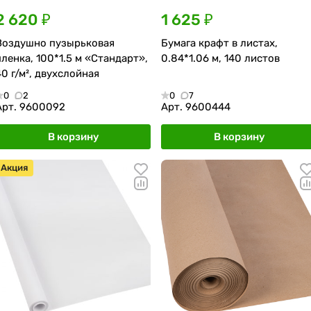
2 620 ₽
1 625 ₽
Воздушно пузырьковая
Бумага крафт в листах,
пленка, 100*1.5 м «Стандарт»,
0.84*1.06 м, 140 листов
40 г/м², двухслойная
0
2
0
7
Арт.
9600092
Арт.
9600444
В корзину
В корзину
Акция