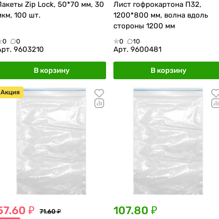
Пакеты Zip Lock, 50*70 мм, 30
Лист гофрокартона П32,
мкм, 100 шт.
1200*800 мм, волна вдоль
стороны 1200 мм
0
0
0
10
Арт.
9603210
Арт.
9600481
В корзину
В корзину
Акция
57.60 ₽
107.80 ₽
71.60 ₽