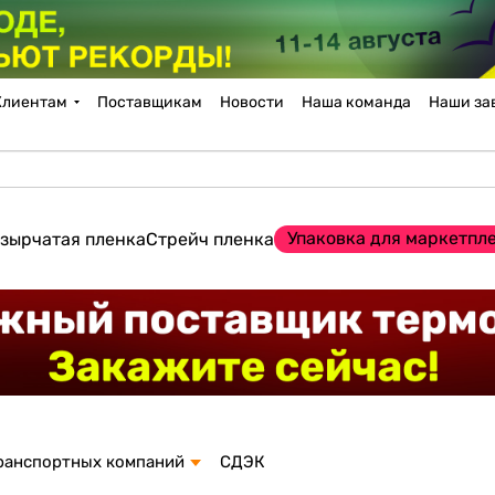
Клиентам
Поставщикам
Новости
Наша команда
Наши за
Упаковка для маркетпл
зырчатая пленка
Стрейч пленка
ранспортных компаний
СДЭК