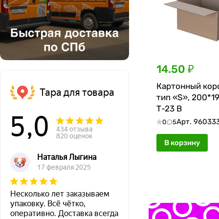
14.50 ₽
Картонный кор
Тара для товара
тип «S», 200*1
Т-23 В
5,0
Арт.
96033
0
5
434 отзыва
820 оценок
В корзину
Наталья Лыгина
17 февраля 2025
Несколько лет заказываем
упаковку. Всё чётко,
оперативно. Доставка всегда