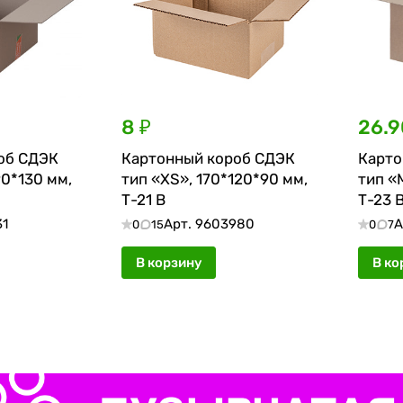
8 ₽
26.9
об СДЭК
Картонный короб СДЭК
Карто
90*130 мм,
тип «XS», 170*120*90 мм,
тип «
Т-21 В
Т-23 
31
Арт.
9603980
А
0
15
0
7
В корзину
В ко