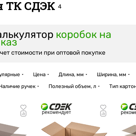
я ТК СДЭК
4
алькулятор
коробок на
аказ
чет стоимости при оптовой покупке
улярные
Цена
Длина, мм
Ширина, мм
Наличие ручек
Полезный объем, л
Тип карто