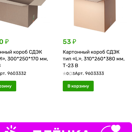
0 ₽
53 ₽
нный короб СДЭК
Картонный короб СДЭК
M», 300*250*170 мм,
тип «L», 310*260*380 мм,
В
Т-23 В
рт.
9603332
Арт.
9603333
0
3
рзину
В корзину