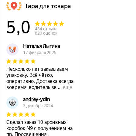
Тара для товара
5,0
434 отзыва
820 оценок
Наталья Лыгина
17 февраля 2025
Несколько лет заказываем
упаковку. Всё чётко,
оперативно. Доставка всегда
вовремя, водитель зв
...
еще
andrey-ydin
3 декабря 2024
Сделал заказ 10 архивных
коробок N9 с получением на
пр. Просвещения.