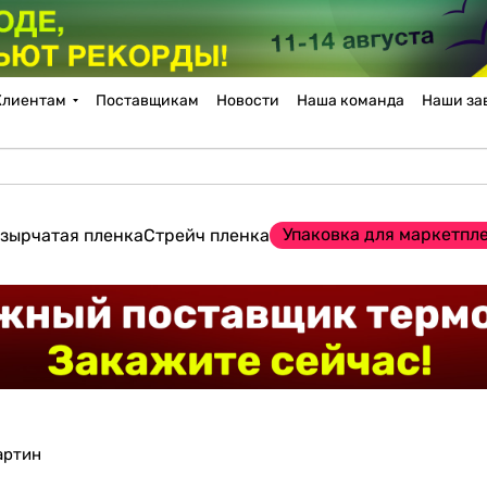
Клиентам
Поставщикам
Новости
Наша команда
Наши за
Упаковка для маркетпл
зырчатая пленка
Стрейч пленка
артин