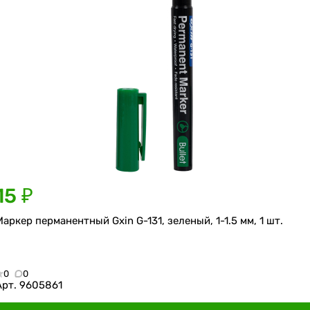
15 ₽
Маркер перманентный Gxin G-131, зеленый, 1-1.5 мм, 1 шт.
0
0
Арт.
9605861