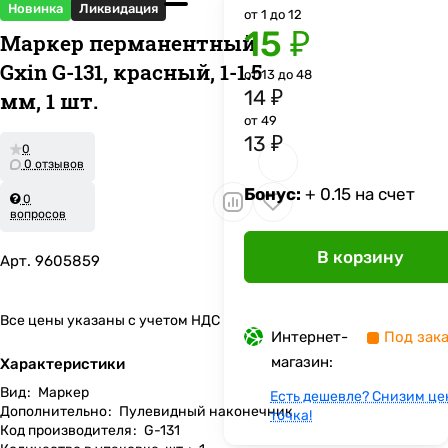
Новинка
Ликвидация
от 1 до 12
15 ₽
Маркер перманентный
Gxin G-131, красный, 1-1.5
от 13 до 48
14 ₽
мм, 1 шт.
от 49
13 ₽
0
0 отзывов
Бонус:
+ 0.15 на счет
0
вопросов
В корзину
Арт.
9605859
Все цены указаны с учетом НДС
Интернет-
Под зак
магазин:
Характеристики
Вид
:
Маркер
Есть дешевле? Снизим це
Дополнительно
:
Пулевидный наконечник
точка!
Код производителя
:
G-131