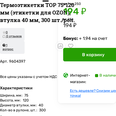
Термоэтикетки TOP 75*120
от 1 до 250
194 ₽
мм (этикетки для OZON),
втулка 40 мм, 300 шт./рол.
от 251
194 ₽
0
0 отзывов
Бонус:
+ 1.94 на счет
1
вопрос
В корзину
Арт.
9604397
Интернет-
В налич
Все цены указаны с учетом НДС
магазин:
Характеристики
Есть дешевле? Снизим це
Ширина, мм
:
75
точка!
Высота, мм
:
120
Диаметр втулки, мм
:
40
Кол-во в рулоне, шт.
:
300