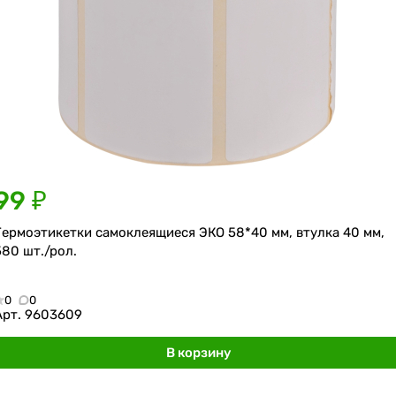
99 ₽
Термоэтикетки самоклеящиеся ЭКО 58*40 мм, втулка 40 мм,
580 шт./рол.
0
0
Арт.
9603609
В корзину