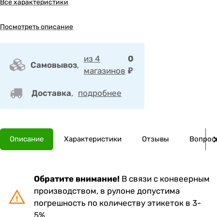
Все характеристики
Посмотреть описание
из 4
0
Самовывоз
,
магазинов
₽
Доставка
,
подробнее
Описание
Характеристики
Отзывы
Вопросы
Обратите внимание!
В связи с конвеерным
производством, в рулоне допустима
погрешность по количеству этикеток в 3-
5%.