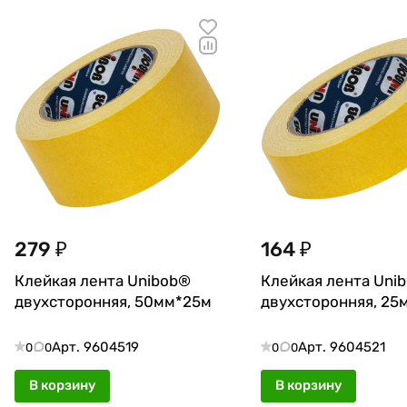
279 ₽
164 ₽
Клейкая лента Unibob®
Клейкая лента Uni
двухсторонняя, 50мм*25м
двухсторонняя, 25
Арт.
9604519
Арт.
9604521
0
0
0
0
В корзину
В корзину