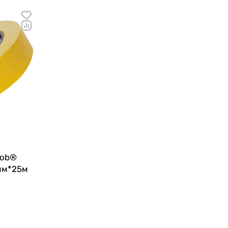
bob®
мм*25м