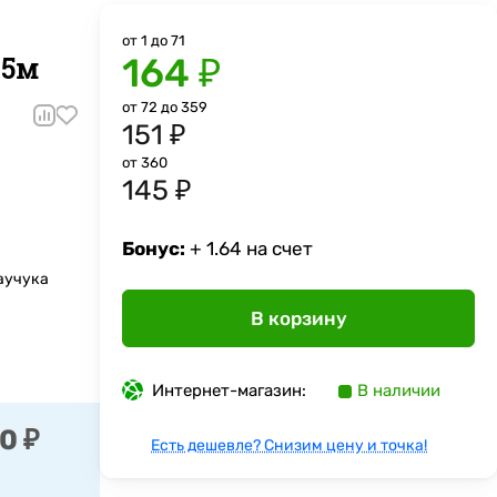
от 1 до 71
25м
164 ₽
от 72 до 359
151 ₽
от 360
145 ₽
Бонус:
+ 1.64 на счет
аучука
В корзину
Интернет-магазин:
В наличии
0 ₽
Есть дешевле? Снизим цену и точка!