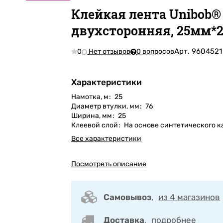
Клейкая лента Unibob®
двухсторонняя, 25мм*
Арт.
9604521
0
Нет отзывов
0 вопросов
Характеристики
Намотка, м
:
25
Диаметр втулки, мм
:
76
Ширина, мм
:
25
Клеевой слой
:
На основе синтетического к
Все характеристики
Посмотреть описание
Самовывоз
,
из 4 магазинов
Доставка
,
подробнее