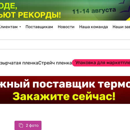
Клиентам
Поставщикам
Новости
Наша команда
Наши за
Упаковка для маркетпл
зырчатая пленка
Стрейч пленка
2 фото