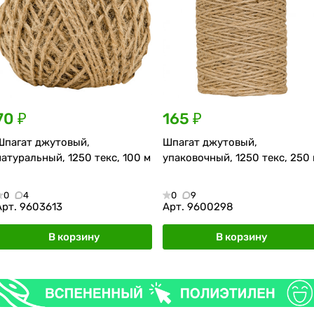
70 ₽
165 ₽
Шпагат джутовый,
Шпагат джутовый,
натуральный, 1250 текс, 100 м
упаковочный, 1250 текс, 250
0
4
0
9
Арт.
9603613
Арт.
9600298
В корзину
В корзину