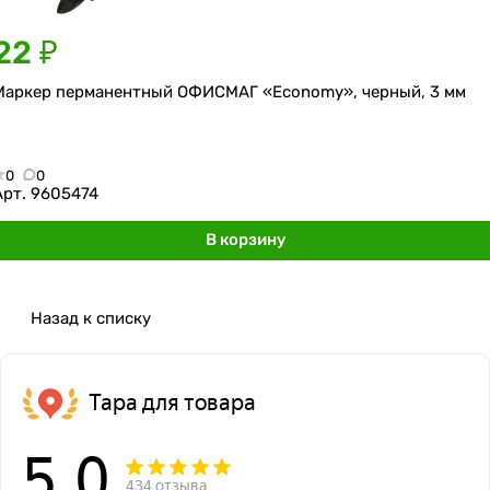
22 ₽
Маркер перманентный ОФИСМАГ «Economy», черный, 3 мм
0
0
Арт.
9605474
В корзину
Назад к списку
Тара для товара
5,0
434 отзыва