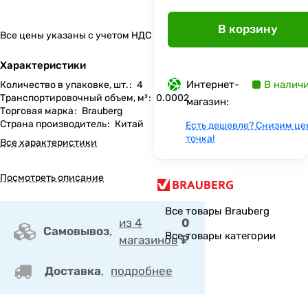
В корзину
Все цены указаны с учетом НДС
Характеристики
Интернет-
В налич
Количество в упаковке, шт.
:
4
Транспортировочный объем, м³
:
0.0002
магазин:
Торговая марка
:
Brauberg
Страна производитель
:
Китай
Есть дешевле? Снизим це
точка!
Все характеристики
Посмотреть описание
Все товары Brauberg
из 4
0
Самовывоз
,
Все товары категории
магазинов
₽
Доставка
,
подробнее