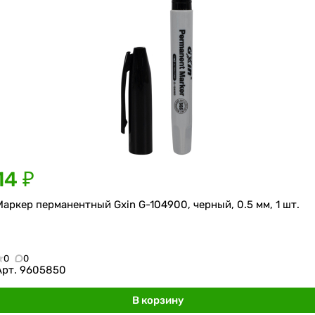
14 ₽
Маркер перманентный Gxin G-104900, черный, 0.5 мм, 1 шт.
0
0
Арт.
9605850
В корзину