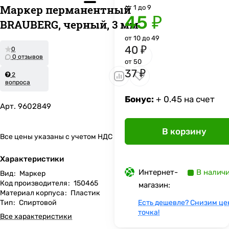
Маркер перманентный
от 1 до 9
45 ₽
BRAUBERG, черный, 3 мм
от 10 до 49
40 ₽
0
0 отзывов
от 50
37 ₽
2
вопроса
Бонус:
+ 0.45 на счет
Арт.
9602849
В корзину
Все цены указаны с учетом НДС
Характеристики
Интернет-
В налич
Вид
:
Маркер
Код производителя
:
150465
магазин:
Материал корпуса
:
Пластик
Тип
:
Спиртовой
Есть дешевле? Снизим це
точка!
Все характеристики