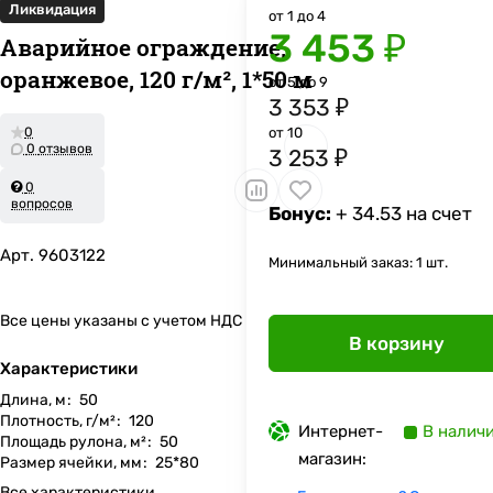
Ликвидация
от 1 до 4
3 453 ₽
Аварийное ограждение,
оранжевое, 120 г/м², 1*50 м
от 5 до 9
3 353 ₽
0
от 10
0 отзывов
3 253 ₽
0
вопросов
Бонус:
+ 34.53 на счет
Арт.
9603122
Минимальный заказ: 1 шт.
Все цены указаны с учетом НДС
В корзину
Характеристики
Длина, м
:
50
Плотность, г/м²
:
120
Интернет-
В налич
Площадь рулона, м²
:
50
магазин:
Размер ячейки, мм
:
25*80
Все характеристики