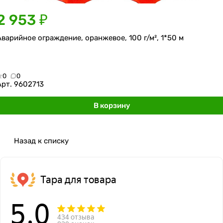
2 953 ₽
Аварийное ограждение, оранжевое, 100 г/м², 1*50 м
0
0
Арт.
9602713
В корзину
Назад к списку
Тара для товара
5,0
434 отзыва