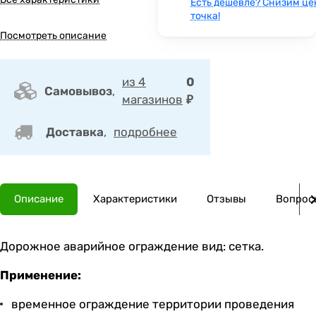
Есть дешевле? Снизим це
точка!
Посмотреть описание
из 4
0
Самовывоз
,
магазинов
₽
Доставка
,
подробнее
Описание
Характеристики
Отзывы
Вопросы
Дорожное аварийное ограждение вид: сетка.
Применение:
временное ограждение территории проведения