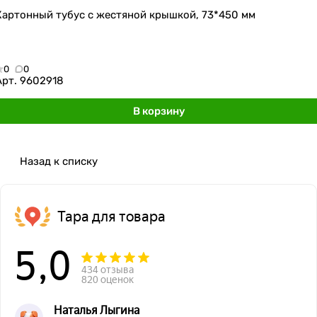
Картонный тубус с жестяной крышкой, 73*450 мм
0
0
Арт.
9602918
В корзину
Назад к списку
Тара для товара
5,0
434 отзыва
820 оценок
Наталья Лыгина