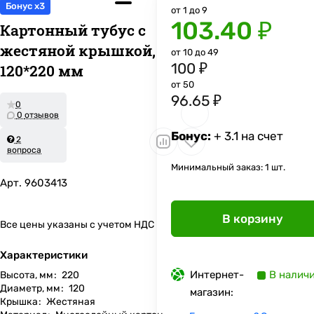
Бонус x3
от 1 до 9
103.40 ₽
Картонный тубус с
жестяной крышкой,
от 10 до 49
100 ₽
120*220 мм
от 50
96.65 ₽
0
0 отзывов
Бонус:
+ 3.1 на счет
2
вопроса
Минимальный заказ: 1 шт.
Арт.
9603413
В корзину
Все цены указаны с учетом НДС
Характеристики
Интернет-
В налич
Высота, мм
:
220
Диаметр, мм
:
120
магазин:
Крышка
:
Жестяная