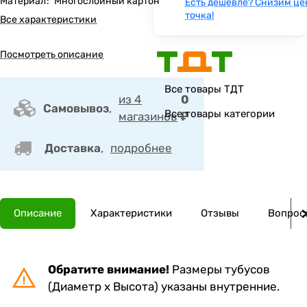
Материал
:
Многослойный картон
Есть дешевле? Снизим це
точка!
Все характеристики
Посмотреть описание
Все товары ТДТ
из 4
0
Самовывоз
,
Все товары категории
магазинов
₽
Доставка
,
подробнее
Описание
Характеристики
Отзывы
Вопросы
Обратите внимание!
Размеры тубусов
(Диаметр х Высота) указаны внутренние.