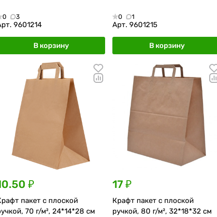
0
3
0
1
Арт.
9601214
Арт.
9601215
В корзину
В корзину
10.50 ₽
17 ₽
Крафт пакет с плоской
Крафт пакет с плоской
ручкой, 70 г/м², 24*14*28 см
ручкой, 80 г/м², 32*18*32 см