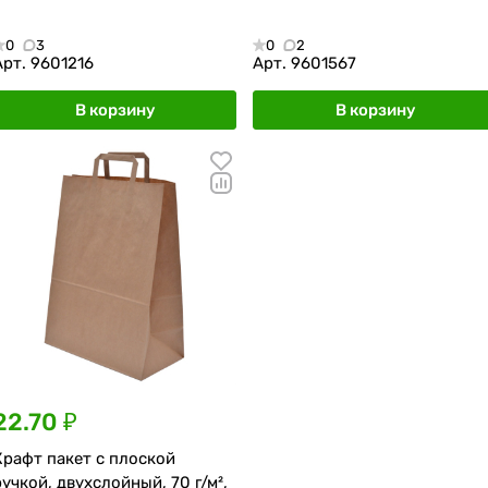
0
3
0
2
Арт.
9601216
Арт.
9601567
В корзину
В корзину
22.70 ₽
Крафт пакет с плоской
ручкой, двухслойный, 70 г/м²,